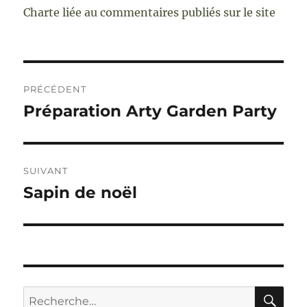
Charte liée au commentaires publiés sur le site
Navigation
PRÉCÉDENT
de
Préparation Arty Garden Party
Publication
précédente :
l’article
SUIVANT
Sapin de noël
Publication
suivante :
RE
Recherche