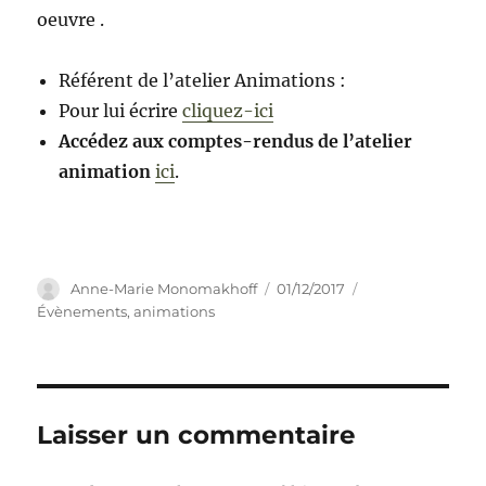
oeuvre .
Référent de l’atelier Animations :
Pour lui écrire
cliquez-ici
Accédez aux comptes-rendus de l’atelier
animation
ici
.
Auteur
Publié
Catégories
Anne-Marie Monomakhoff
01/12/2017
le
Évènements, animations
Laisser un commentaire