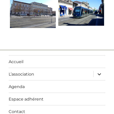
Accueil
ouvrir
L’association
le
sous-
menu
Agenda
Espace adhérent
Contact