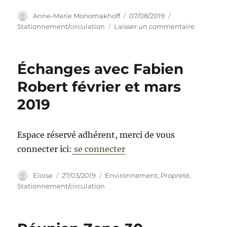
Auteur
Publié
Catégories
Anne-Marie Monomakhoff
07/08/2019
le
sur
Stationnement/circulation
Laisser un commentaire
Compte-
rendu
réunion
Échanges avec Fabien
circulatio
du
Robert février et mars
24
2019
juin
2019
Espace réservé adhérent, merci de vous
connecter ici:
se connecter
Auteur
Publié
Catégories
Eloise
27/03/2019
Environnement
,
Propreté
,
le
Stationnement/circulation