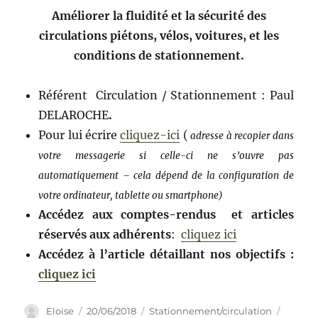
Améliorer la fluidité et la sécurité des
circulations piétons, vélos, voitures, et les
conditions de stationnement.
Référent Circulation / Stationnement : Paul
DELAROCHE
.
Pour lui écrire
cliquez-ici
(
adresse
à recopier dans
votre messagerie si celle-ci ne s’ouvre pas
automatiquement – cela dépend de la configuration de
votre ordinateur, tablette ou smartphone)
Accédez aux comptes-rendus
et articles
réservés aux adhérents
:
cliquez ici
Accédez à l’article détaillant nos objectifs :
cliquez ici
Auteur
Publié
Catégories
Eloise
20/06/2018
Stationnement/circulation