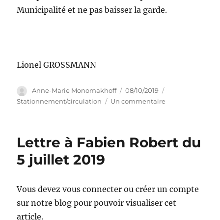
Municipalité et ne pas baisser la garde.
Lionel GROSSMANN
Auteur
Publié
Catégories
Anne-Marie Monomakhoff
08/10/2019
le
sur
Stationnement/circulation
Un commentaire
11
septembre
2019
Lettre à Fabien Robert du
–
Rues
5 juillet 2019
de
Pessac
&
Vous devez vous connecter ou créer un compte
Saint
sur notre blog pour pouvoir visualiser cet
Genès
–
article.