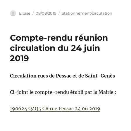
CR
réunion
Auteur
Publié
Catégories
Eloise
08/08/2019
Stationnement/circulation
de
le
concertation
–
Compte-rendu réunion
circulation du 24 juin
2019
Circulation rues de Pessac et de Saint-Genès
Ci-joint le compte-rendu établi par la Mairie :
190624 Q4Q5 CR rue Pessac 24 06 2019