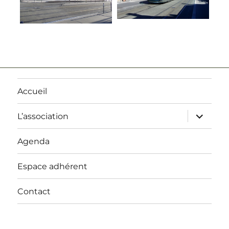
Accueil
ouvrir
L’association
le
sous-
menu
Agenda
Espace adhérent
Contact