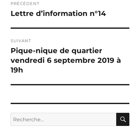
PRÉCÉDENT
de
Lettre d’information n°14
Publication
précédente :
l’article
SUIVANT
Pique-nique de quartier
Publication
suivante :
vendredi 6 septembre 2019 à
19h
RE
Recherche
pour :