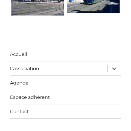
Accueil
ouvrir
L’association
le
sous-
menu
Agenda
Espace adhérent
Contact