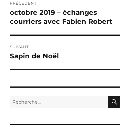
PRÉCÉDENT
de
octobre 2019 – échanges
Publication
précédente :
courriers avec Fabien Robert
l’article
SUIVANT
Sapin de Noël
Publication
suivante :
RE
Recherche
pour :