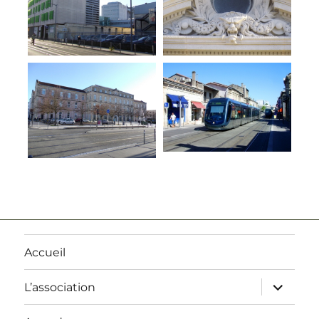
Accueil
ouvrir
L’association
le
sous-
menu