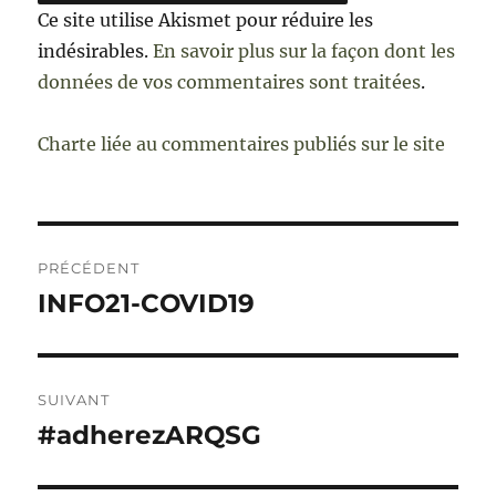
Ce site utilise Akismet pour réduire les
indésirables.
En savoir plus sur la façon dont les
données de vos commentaires sont traitées
.
Charte liée au commentaires publiés sur le site
Navigation
PRÉCÉDENT
de
INFO21-COVID19
Publication
précédente :
l’article
SUIVANT
#adherezARQSG
Publication
suivante :