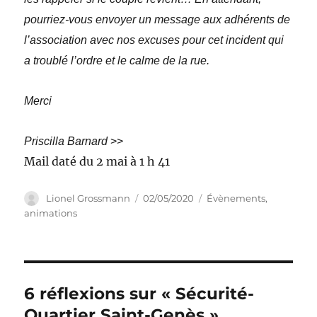
pourriez-vous envoyer un message aux adhérents de
l’association avec nos excuses pour cet incident qui
a troublé l’ordre et le calme de la rue.
Merci
Priscilla Barnard
>>
Mail daté du 2 mai à 1 h 41
Auteur
Publié
Catégories
Lionel Grossmann
02/05/2020
Évènements,
le
animations
6 réflexions sur « Sécurité-
Quartier Saint-Genès »