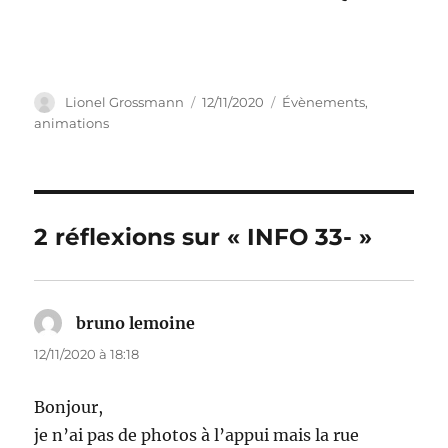
Auteur
Publié
Catégories
Lionel Grossmann
12/11/2020
Évènements,
le
animations
2 réflexions sur « INFO 33- »
bruno lemoine
dit :
12/11/2020 à 18:18
Bonjour,
je n’ai pas de photos à l’appui mais la rue