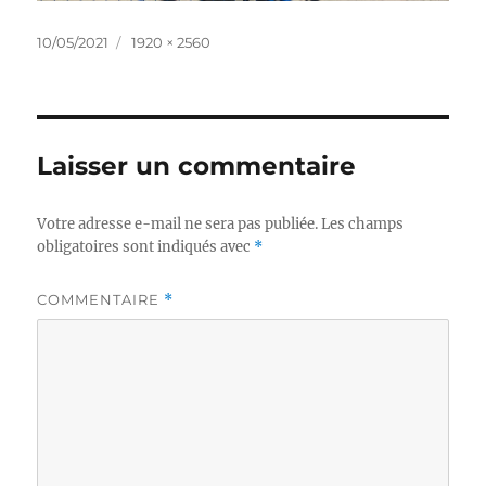
Publié
Taille
10/05/2021
1920 × 2560
le
réelle
Laisser un commentaire
Votre adresse e-mail ne sera pas publiée.
Les champs
obligatoires sont indiqués avec
*
COMMENTAIRE
*