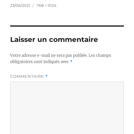
Publié
Taille
23/06/2021
768 × 1024
le
réelle
Laisser un commentaire
Votre adresse e-mail ne sera pas publiée.
Les champs
obligatoires sont indiqués avec
*
COMMENTAIRE
*