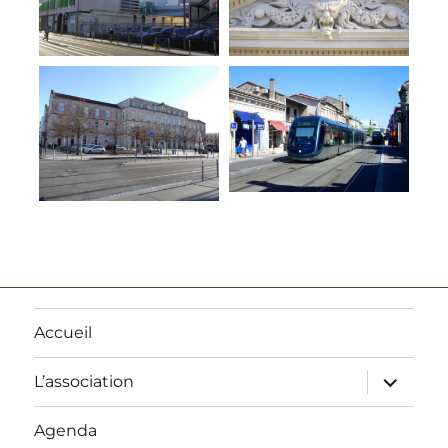
Accueil
ouvrir
L’association
le
sous-
menu
Agenda