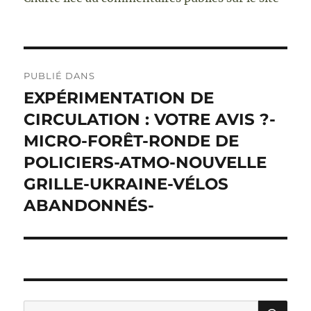
Navigation
PUBLIÉ DANS
de
EXPÉRIMENTATION DE
CIRCULATION : VOTRE AVIS ?-
l’article
MICRO-FORÊT-RONDE DE
POLICIERS-ATMO-NOUVELLE
GRILLE-UKRAINE-VÉLOS
ABANDONNÉS-
RE
Recherche