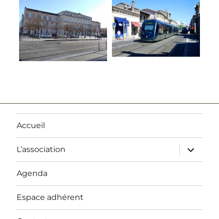
Accueil
ouvrir
L’association
le
sous-
menu
Agenda
Espace adhérent