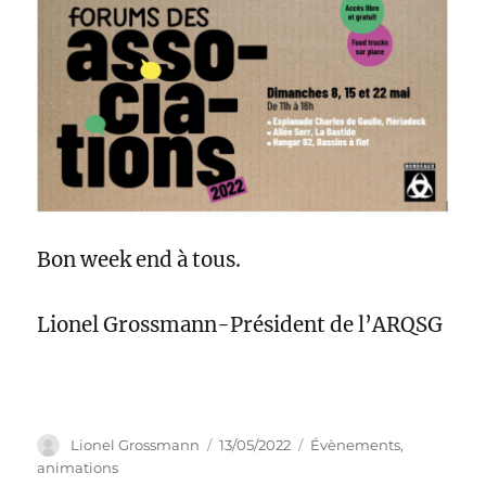
Bon week end à tous.
Lionel Grossmann-Président de l’ARQSG
Auteur
Publié
Catégories
Lionel Grossmann
13/05/2022
Évènements,
le
animations