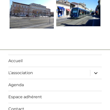
Accueil
ouvrir
L’association
le
sous-
menu
Agenda
Espace adhérent
Contact