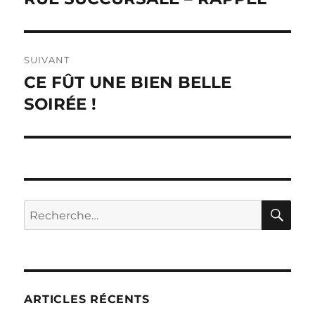
l’article
SUIVANT
CE FÛT UNE BIEN BELLE
Publication
suivante :
SOIRÉE !
RE
Recherche
pour :
ARTICLES RÉCENTS