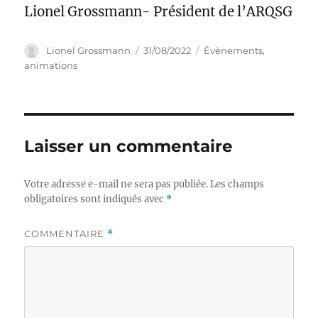
Lionel Grossmann- Président de l’ARQSG
Auteur
Publié
Catégories
Lionel Grossmann
31/08/2022
Évènements,
le
animations
Laisser un commentaire
Votre adresse e-mail ne sera pas publiée.
Les champs
obligatoires sont indiqués avec
*
COMMENTAIRE
*