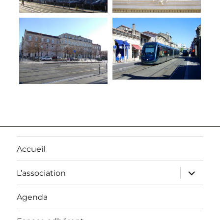
Accueil
ouvrir
L’association
le
sous-
menu
Agenda