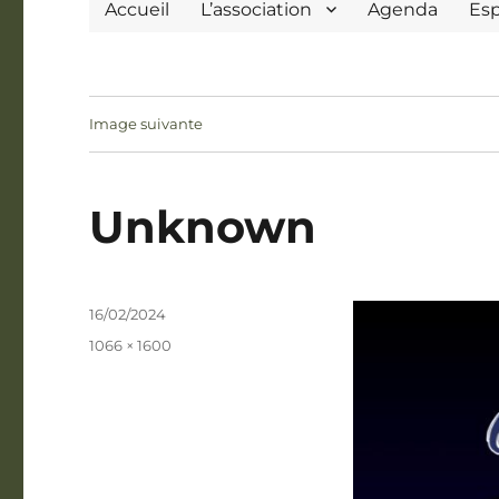
Accueil
L’association
Agenda
Es
Image suivante
Unknown
Publié
16/02/2024
le
Taille
1066 × 1600
réelle