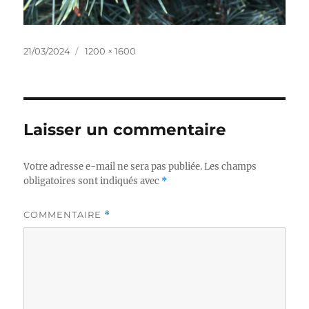
Publié
Taille
21/03/2024
1200 × 1600
le
réelle
Laisser un commentaire
Votre adresse e-mail ne sera pas publiée.
Les champs
obligatoires sont indiqués avec
*
COMMENTAIRE
*