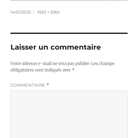
Publié
Taille
14/01/2025
1920 × 2560
le
réelle
Laisser un commentaire
Votre adresse e-mail ne sera pas publiée.
Les champs
obligatoires sont indiqués avec
*
COMMENTAIRE
*