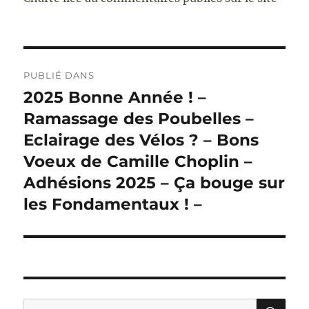
Navigation
PUBLIÉ DANS
de
2025 Bonne Année ! –
Ramassage des Poubelles –
l’article
Eclairage des Vélos ? – Bons
Voeux de Camille Choplin –
Adhésions 2025 – Ça bouge sur
les Fondamentaux ! –
RE
Recherche