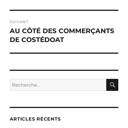
précédente :
l’article
SUIVANT
AU CÔTÉ DES COMMERÇANTS
Publication
suivante :
DE COSTÉDOAT
RE
Recherche
pour :
ARTICLES RÉCENTS