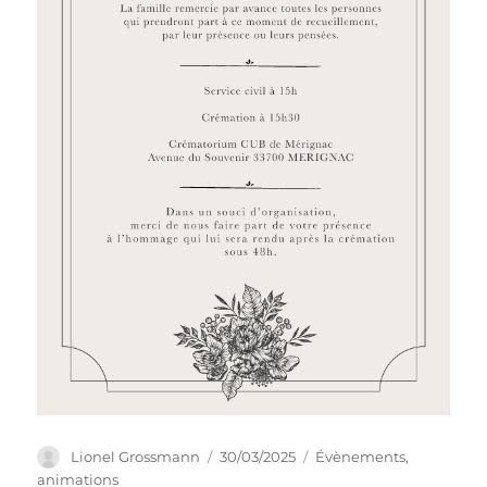
Auteur
Publié
Catégories
Lionel Grossmann
30/03/2025
Évènements,
le
animations