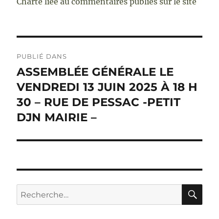
Charte liée au commentaires publiés sur le site
Navigation
PUBLIÉ DANS
de
ASSEMBLÉE GÉNÉRALE LE
VENDREDI 13 JUIN 2025 À 18 H
l’article
30 – RUE DE PESSAC -PETIT
DJN MAIRIE –
RE
Recherche
pour :