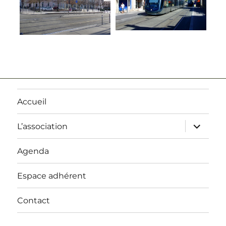
Accueil
ouvrir
L’association
le
sous-
menu
Agenda
Espace adhérent
Contact