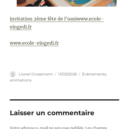
invitation 2ème fête de l’oasiwww.ecole-
eingedi.fr
www.ecole-eingedi.fr
Auteur
Publié
Catégories
Lionel Grossmann
11/05/2026
Évènements,
le
animations
Laisser un commentaire
Votre adresse e-mail ne sera pas publiée.
Les champs