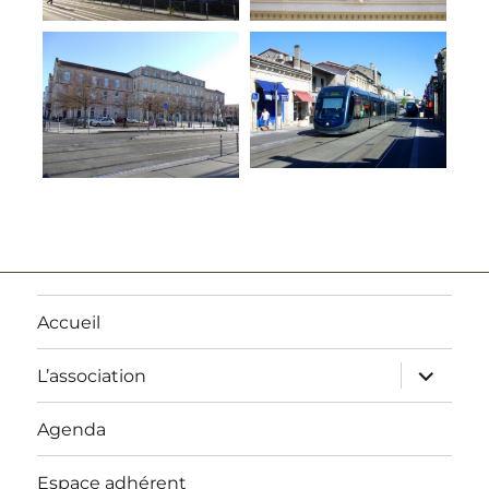
Accueil
ouvrir
L’association
le
sous-
menu
Agenda
Espace adhérent