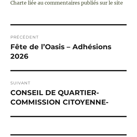
Charte liée au commentaires publiés sur le site
Navigation
PRÉCÉDENT
de
Fête de l’Oasis – Adhésions
Publication
précédente :
2026
l’article
SUIVANT
CONSEIL DE QUARTIER-
Publication
suivante :
COMMISSION CITOYENNE-