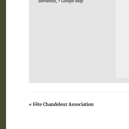
Bordeaux
,
+ Google Map
«
Fête Chandeleur Association