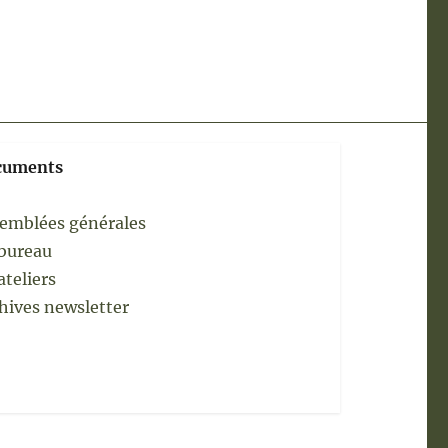
cuments
emblées générales
bureau
ateliers
hives newsletter