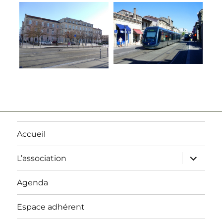
Accueil
ouvrir
L’association
le
sous-
menu
Agenda
Espace adhérent