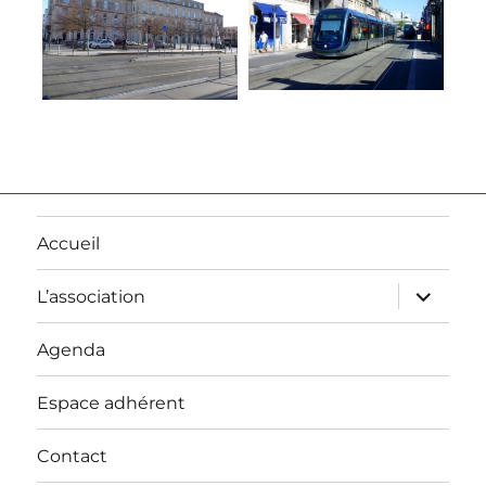
Accueil
ouvrir
L’association
le
sous-
menu
Agenda
Espace adhérent
Contact