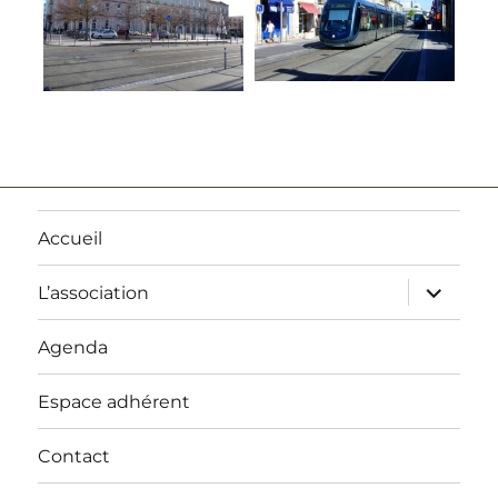
Accueil
ouvrir
L’association
le
sous-
menu
Agenda
Espace adhérent
Contact