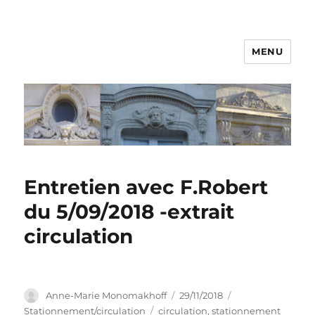
MENU
Entretien avec F.Robert
du 5/09/2018 -extrait
circulation
Auteur
Publié
Catégories
Anne-Marie Monomakhoff
29/11/2018
le
Étiquettes
Stationnement/circulation
circulation
,
stationnement