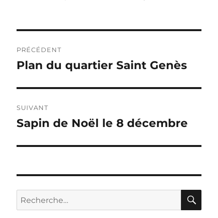
Navigation
PRÉCÉDENT
de
Plan du quartier Saint Genès
Publication
précédente :
l’article
SUIVANT
Sapin de Noël le 8 décembre
Publication
suivante :
RE
Recherche
pour :