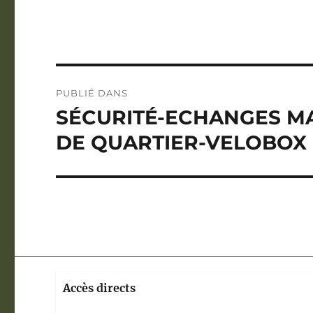
Navigation
PUBLIÉ DANS
de
SÉCURITÉ-ECHANGES MA
l’article
DE QUARTIER-VELOBOX
Accès directs