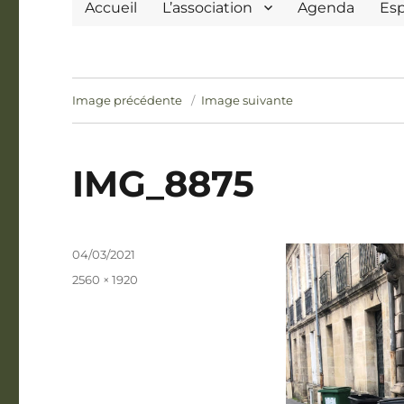
Accueil
L’association
Agenda
Es
Image précédente
Image suivante
IMG_8875
Publié
04/03/2021
le
Taille
2560 × 1920
réelle