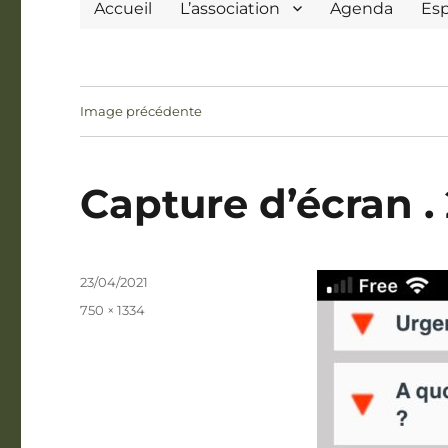
Accueil
L’association
Agenda
Es
Image précédente
Capture d’écran . 
Publié
23/04/2021
le
Taille
750 × 1334
réelle