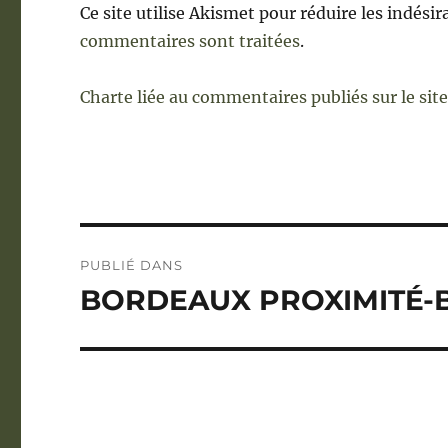
Ce site utilise Akismet pour réduire les indésir
commentaires sont traitées
.
Charte liée au commentaires publiés sur le sit
Navigation
PUBLIÉ DANS
de
BORDEAUX PROXIMITÉ-
l’article