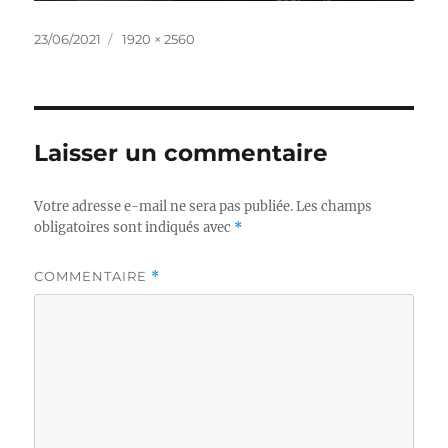
Publié
Taille
23/06/2021
1920 × 2560
le
réelle
Laisser un commentaire
Votre adresse e-mail ne sera pas publiée.
Les champs
obligatoires sont indiqués avec
*
COMMENTAIRE
*