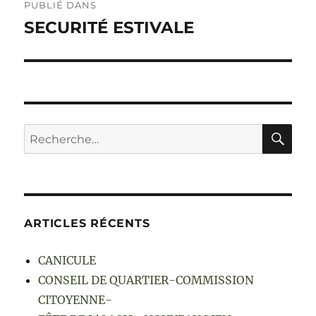
PUBLIÉ DANS
de
SECURITÉ ESTIVALE
l’article
RE
Recherche
pour :
ARTICLES RÉCENTS
CANICULE
CONSEIL DE QUARTIER-COMMISSION
CITOYENNE-