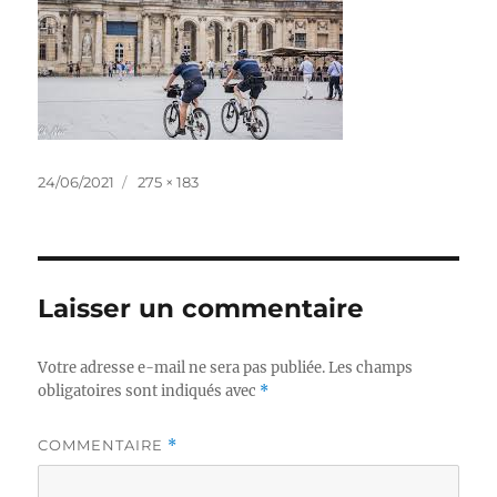
Publié
Taille
24/06/2021
275 × 183
le
réelle
Laisser un commentaire
Votre adresse e-mail ne sera pas publiée.
Les champs
obligatoires sont indiqués avec
*
COMMENTAIRE
*