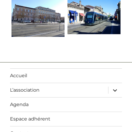
Accueil
ouvrir
L’association
le
sous-
menu
Agenda
Espace adhérent