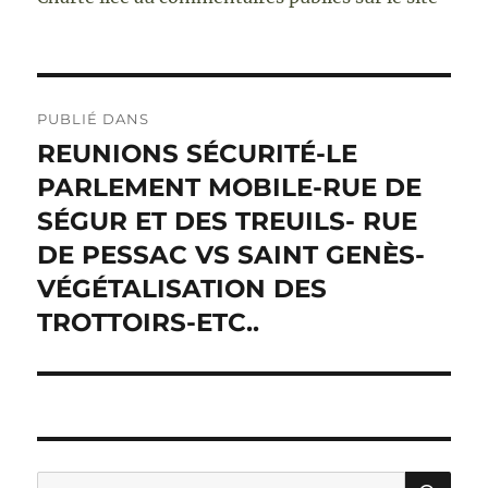
Navigation
PUBLIÉ DANS
de
REUNIONS SÉCURITÉ-LE
PARLEMENT MOBILE-RUE DE
l’article
SÉGUR ET DES TREUILS- RUE
DE PESSAC VS SAINT GENÈS-
VÉGÉTALISATION DES
TROTTOIRS-ETC..
RE
Recherche