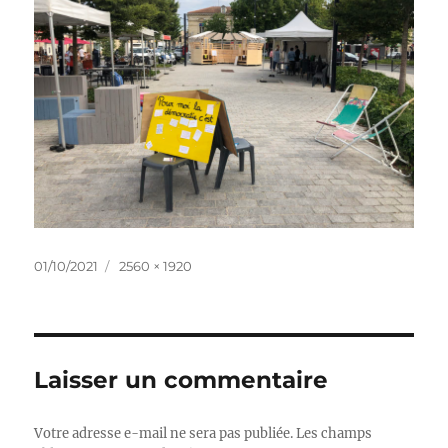
Publié
Taille
01/10/2021
2560 × 1920
le
réelle
Laisser un commentaire
Votre adresse e-mail ne sera pas publiée.
Les champs