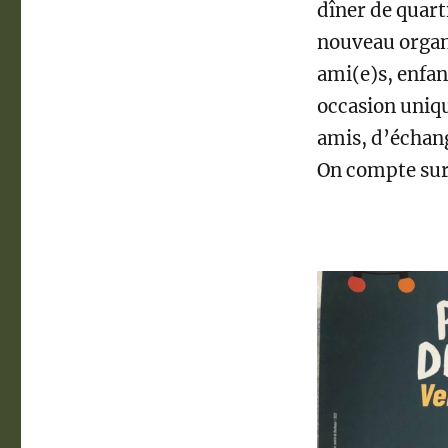
dîner de quar
nouveau organ
ami(e)s, enfan
occasion uniqu
amis, d’échang
On compte sur