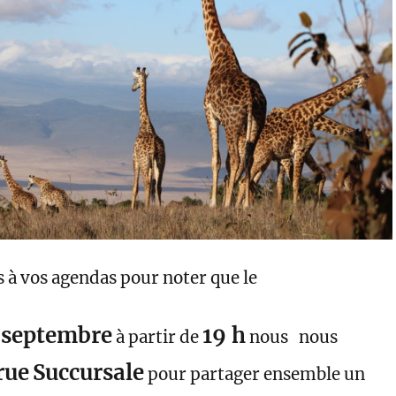
s agendas pour noter que le
 septembre
19 h
à partir de
nous
nous
rue
Succursale
pour partager ensemble un