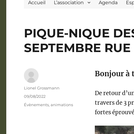
Accueil
L’association
Agenda
Es
PIQUE-NIQUE DES
SEPTEMBRE RUE
Bonjour à 
Auteur
Lionel Grossmann
De retour d’u
Publié
09/08/2022
travers de 3 p
le
Catégories
Évènements, animations
fortes éprouvée