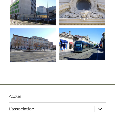
Accueil
ouvrir
L’association
le