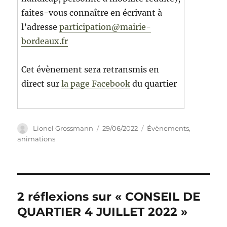
faites-vous connaître en écrivant à
l’adresse
participation@mairie-
bordeaux.fr
Cet évènement sera retransmis en
direct sur
la page Facebook
du quartier
Auteur
Publié
Catégories
Lionel Grossmann
29/06/2022
Évènements,
le
animations
2 réflexions sur « CONSEIL DE
QUARTIER 4 JUILLET 2022 »