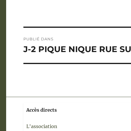
Navigation
PUBLIÉ DANS
de
J-2 PIQUE NIQUE RUE 
l’article
Accès directs
L'association