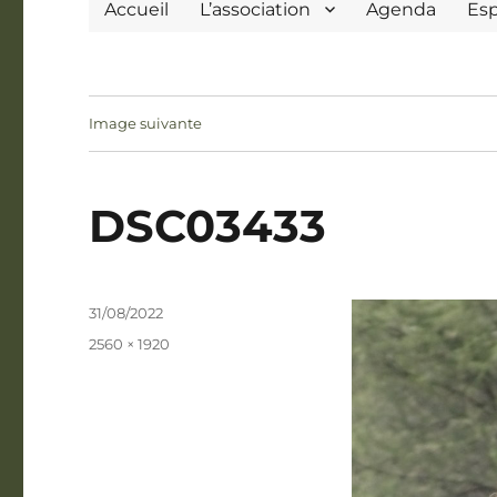
Accueil
L’association
Agenda
Es
Image suivante
DSC03433
Publié
31/08/2022
le
Taille
2560 × 1920
réelle