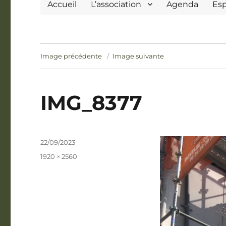
Accueil
L’association
Agenda
Es
Image précédente
Image suivante
IMG_8377
Publié
22/09/2023
le
Taille
1920 × 2560
réelle