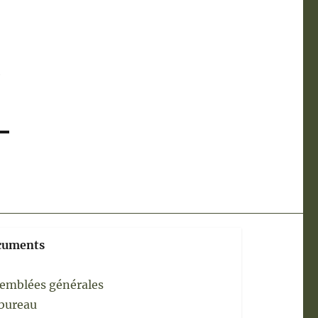
S
cuments
emblées générales
bureau