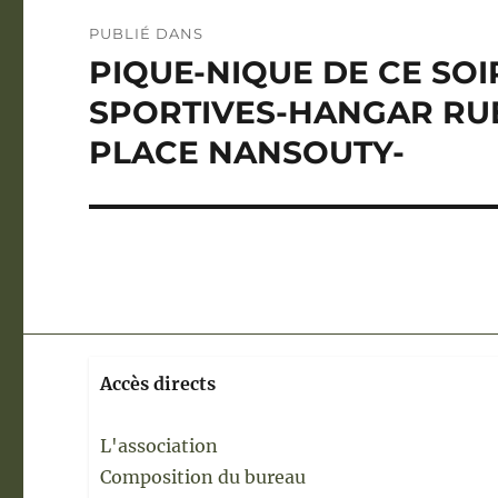
Navigation
PUBLIÉ DANS
de
PIQUE-NIQUE DE CE SOI
l’article
SPORTIVES-HANGAR RU
PLACE NANSOUTY-
Accès directs
L'association
Composition du bureau