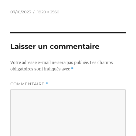
Publié
Taille
07/10/2023
1920 × 2560
le
réelle
Laisser un commentaire
Votre adresse e-mail ne sera pas publiée.
Les champs
obligatoires sont indiqués avec
*
COMMENTAIRE
*