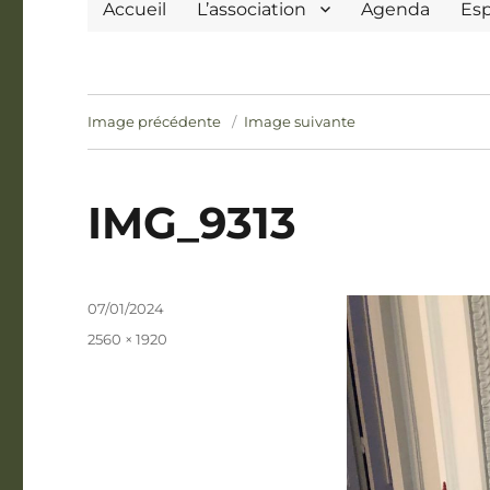
Accueil
L’association
Agenda
Es
Image précédente
Image suivante
IMG_9313
Publié
07/01/2024
le
Taille
2560 × 1920
réelle