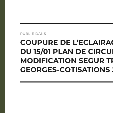
Navigation
PUBLIÉ DANS
de
COUPURE DE L’ECLAIRA
l’article
DU 15/01 PLAN DE CIRC
MODIFICATION SEGUR T
GEORGES-COTISATIONS 