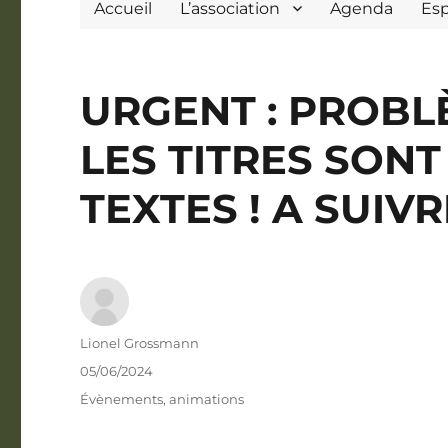
Accueil
L’association
Agenda
Es
URGENT : PROBLÈ
LES TITRES SONT
TEXTES ! A SUIVR
Auteur
Lionel Grossmann
Publié
05/06/2024
le
Catégories
Évènements, animations