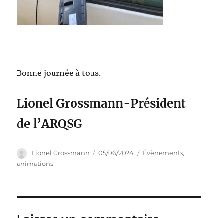
Bonne journée à tous.
Lionel Grossmann-Président
de l’ARQSG
Auteur
Publié
Catégories
Lionel Grossmann
05/06/2024
Évènements,
le
animations