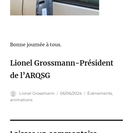
Bonne journée à tous.
Lionel Grossmann-Président
de l’ARQSG
Auteur
Publié
Catégories
Lionel Grossmann
06/06/2024
Évènements,
le
animations