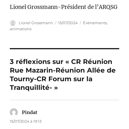
Lionel Grossmann-Président de l’ARQSG
Auteur
Publié
Catégories
Lionel Grossmann
15/07/2024
Évènements,
le
animations
3 réflexions sur « CR Réunion
Rue Mazarin-Réunion Allée de
Tourny-CR Forum sur la
Tranquillité- »
Pindat
dit :
15/07/2024 à 19:13