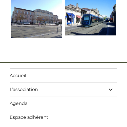
Accueil
ouvrir
L’association
le
sous-
menu
Agenda
Espace adhérent