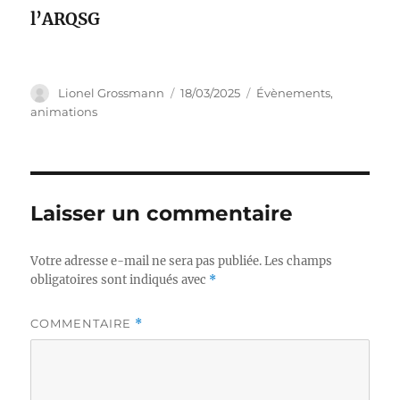
l’ARQSG
Auteur
Publié
Catégories
Lionel Grossmann
18/03/2025
Évènements,
le
animations
Laisser un commentaire
Votre adresse e-mail ne sera pas publiée.
Les champs
obligatoires sont indiqués avec
*
COMMENTAIRE
*