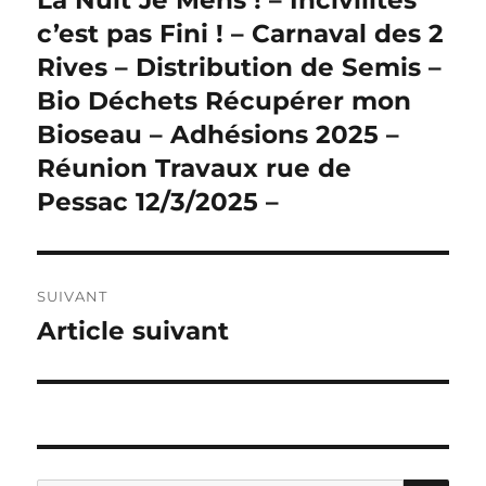
La Nuit Je Mens ! – Incivilités
précédente :
c’est pas Fini ! – Carnaval des 2
l’article
Rives – Distribution de Semis –
Bio Déchets Récupérer mon
Bioseau – Adhésions 2025 –
Réunion Travaux rue de
Pessac 12/3/2025 –
SUIVANT
Article suivant
Publication
suivante :