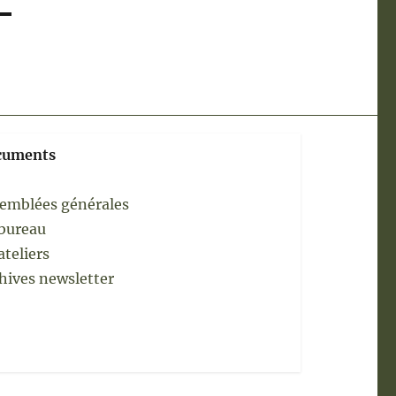
cuments
emblées générales
bureau
ateliers
hives newsletter