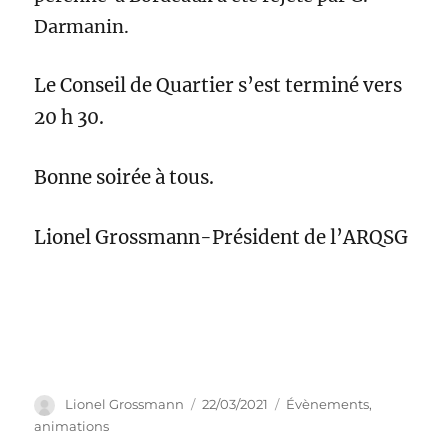
Darmanin.
Le Conseil de Quartier s’est terminé vers
20 h 30.
Bonne soirée à tous.
Lionel Grossmann-Président de l’ARQSG
Auteur
Publié
Catégories
Lionel Grossmann
22/03/2021
Évènements,
le
animations