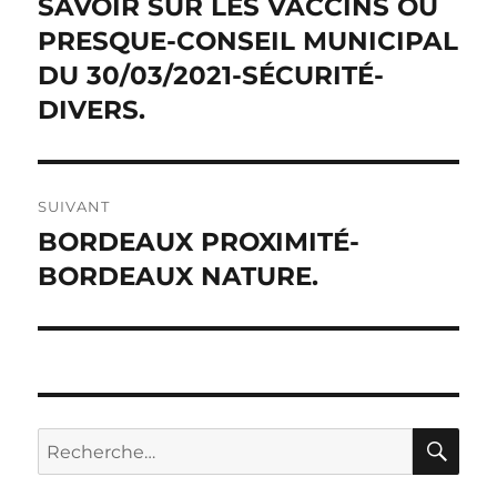
précédente :
SAVOIR SUR LES VACCINS OU
l’article
PRESQUE-CONSEIL MUNICIPAL
DU 30/03/2021-SÉCURITÉ-
DIVERS.
SUIVANT
BORDEAUX PROXIMITÉ-
Publication
suivante :
BORDEAUX NATURE.
RE
Recherche
pour :