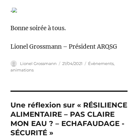
.
Bonne soirée à tous.
Lionel Grossmann – Président ARQSG
Auteur
Publié
Catégories
Lionel Grossmann
21/04/2021
Évènements,
le
animations
Une réflexion sur « RÉSILIENCE
ALIMENTAIRE – PAS CLAIRE
MON EAU ? – ECHAFAUDAGE -
SÉCURITÉ »