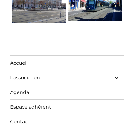
Accueil
ouvrir
L’association
le
sous-
menu
Agenda
Espace adhérent
Contact